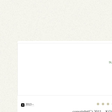
S
2013～
copyright(C) 2011 KOD