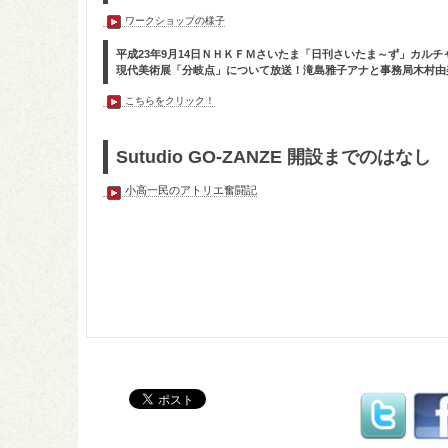
ワークショップの様子
平成23年9月14日ＮＨＫＦＭさいたま「日刊さいたま～ず」カルチ
現代美術展「分岐点」について放送！滝島雅子アナと事務局木村由
こちらをクリック！
Sutudio GO-ZANZE 開設までのはなし
小高一民のアトリエ奮闘記