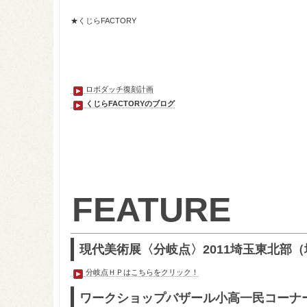
★くじらFACTORY
ロボダッチ復刻計画
くじらFACTORYのブログ
FEATURE
現代美術展〈分岐点〉2011
埼玉東北部（
分岐点ＨＰはこちらをクリック！
ワークショップバザール
小高一民コーナ